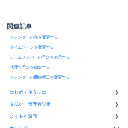
関連記事
カレンダーの色を変更する
タイムゾーンを変更する
チームメンバーの予定を表示する
代理で予定を編集する
カレンダーの開始曜日を変更する
はじめて使うには
支払い・管理者設定
最初の設定
よくある質問
Spirでの調整方法
設定