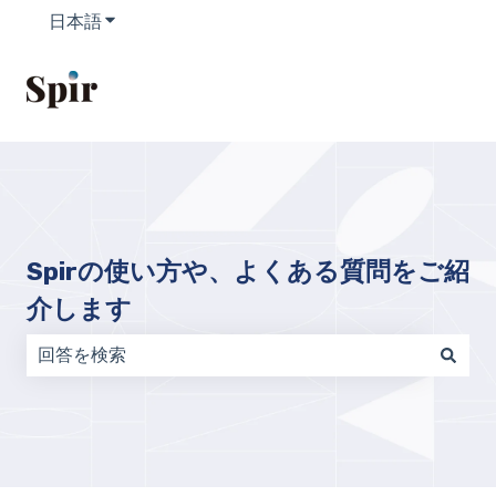
日本語
翻訳のサブメニューを表示
Spirの使い方や、よくある質問をご紹
介します
検索フィールドが空なので、候補はありません。