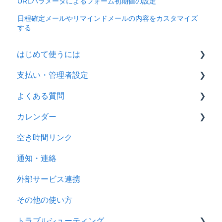
URLパラメータによるフォーム初期値の設定
日程確定メールやリマインドメールの内容をカスタマイズ
する
はじめて使うには
支払い・管理者設定
最初の設定
よくある質問
Spirでの調整方法
設定
カレンダー
支払・決済
カレンダー
空き時間リンク
空き時間リンク
カレンダーの設定
通知・連絡
通知・連携
代理編集
外部サービス連携
外部サービス連携
その他の使い方
セキュリティ
トラブルシューティング
トライアル