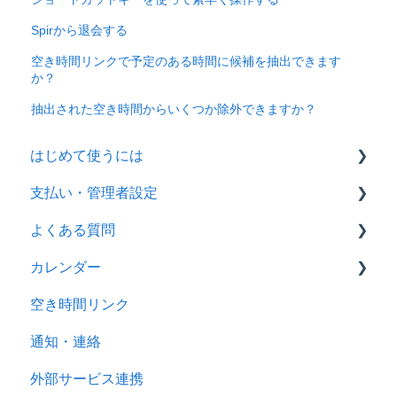
Spirから退会する
空き時間リンクで予定のある時間に候補を抽出できます
か？
抽出された空き時間からいくつか除外できますか？
はじめて使うには
支払い・管理者設定
最初の設定
よくある質問
Spirでの調整方法
設定
カレンダー
支払・決済
カレンダー
空き時間リンク
空き時間リンク
カレンダーの設定
通知・連絡
通知・連携
代理編集
外部サービス連携
外部サービス連携