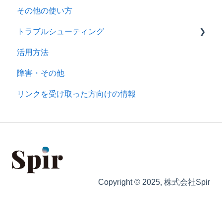
その他の使い方
セキュリティ
トラブルシューティング
トライアル
活用方法
プラン・契約
ユーザー登録・ログイン
障害・その他
アカウント・チーム設定
カレンダー表示
リンクを受け取った方向けの情報
その他
日程調整
通知
Microsoftとの連携
Web会議ツールとの連携
Copyright © 2025, 株式会社Spir