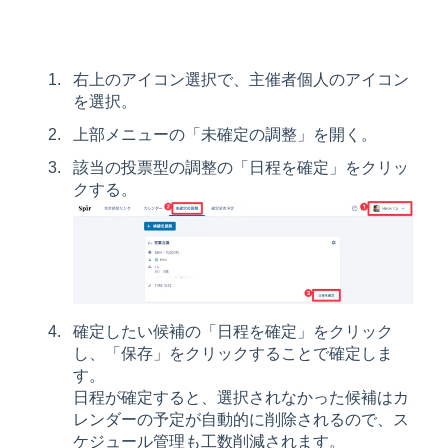
右上のアイコン選択で、主催者個人のアイコン
を選択。
上部メニューの「未確定の調整」を開く。
該当の投票型の調整の「日程を確定」をクリッ
クする。
確定したい候補の「日程を確定」をクリック
し、「保存」をクリックすることで確定しま
す。
日程が確定すると、選択されなかった候補はカ
レンダーの予定が自動的に削除されるので、ス
ケジュール管理も工数削減されます。