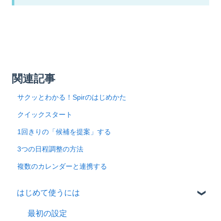
関連記事
サクッとわかる！Spirのはじめかた
クイックスタート
1回きりの「候補を提案」する
3つの日程調整の方法
複数のカレンダーと連携する
はじめて使うには
最初の設定