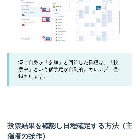
💡ご自身が「参加」と回答した日程は、「投
票中」という仮予定が自動的にカレンダー登
録されます。
投票結果を確認し日程確定する方法（主
催者の操作）