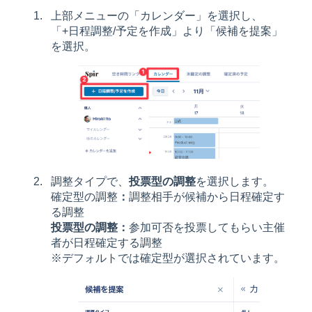
上部メニューの「カレンダー」を選択し、
「+日程調整/予定を作成」より「候補を提案」
を選択。
調整タイプで、
投票型の調整
を選択します。
確定型の調整
：
調整相手が候補から日程確定す
る調整
投票型の調整：
参加可否を投票してもらい主催
者が日程確定する調整
※デフォルトでは確定型が選択されています。