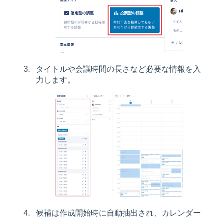
タイトルや会議時間の長さなど必要な情報を入
力します。
候補は作成開始時に自動抽出され、カレンダー