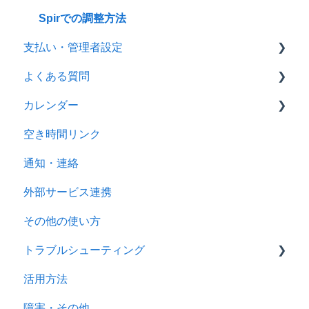
Spirでの調整方法
支払い・管理者設定
よくある質問
設定
カレンダー
支払・決済
カレンダー
空き時間リンク
空き時間リンク
カレンダーの設定
通知・連絡
通知・連携
代理編集
外部サービス連携
外部サービス連携
その他の使い方
セキュリティ
トラブルシューティング
トライアル
活用方法
プラン・契約
ユーザー登録・ログイン
障害・その他
アカウント・チーム設定
カレンダー表示