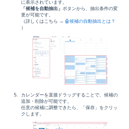
に表示されています。
「候補を自動抽出」
ボタンから、抽出条件の変
更が可能です。
（詳しくはこちら →
🤖候補の自動抽出とは？
）
カレンダーを直接ドラッグすることで、候補の
追加・削除が可能です。
任意の候補に調整できたら、「保存」をクリッ
クします。