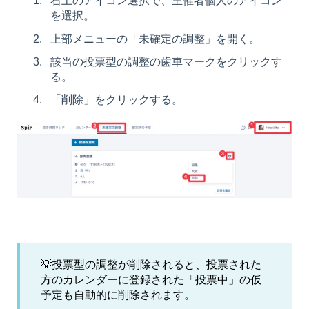
右上のアイコン選択で、主催者個人のアイコン
を選択。
上部メニューの「未確定の調整」を開く。
該当の投票型の調整の歯車マークをクリックす
る。
「削除」をクリックする。
💡投票型の調整が削除されると、投票された
方のカレンダーに登録された「投票中」の仮
予定も自動的に削除されます。