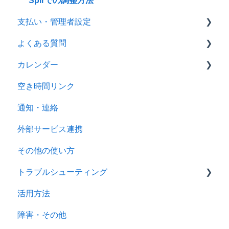
Spirでの調整方法
支払い・管理者設定
よくある質問
設定
カレンダー
支払・決済
カレンダー
空き時間リンク
空き時間リンク
カレンダーの設定
通知・連絡
通知・連携
代理編集
外部サービス連携
外部サービス連携
その他の使い方
セキュリティ
トラブルシューティング
トライアル
活用方法
プラン・契約
ユーザー登録・ログイン
障害・その他
アカウント・チーム設定
カレンダー表示